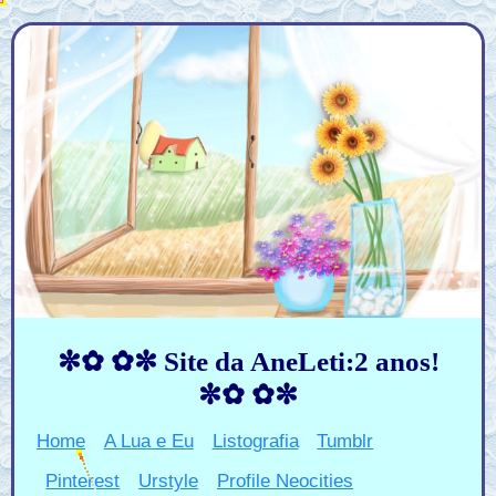
✼✿ ✿✼ Site da AneLeti:2 anos!
✼✿ ✿✼
Home
A Lua e Eu
Listografia
Tumblr
Pinterest
Urstyle
Profile Neocities