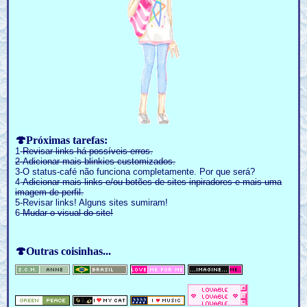
🍄Próximas tarefas:
1-
Revisar links há possíveis erros.
2-Adicionar mais blinkies customizados.
3-O status-café não funciona completamente. Por que será?
4-
Adicionar mais links e/ou botões de sites inpiradores e mais uma
imagem de perfil.
5-Revisar links! Alguns sites sumiram!
6-
Mudar o visual do site!
🍄Outras coisinhas...