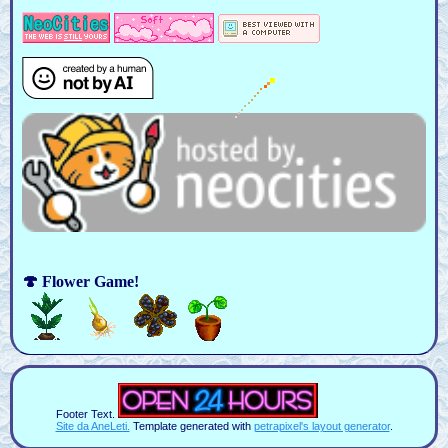
🍄 Flower Game!
Footer Text.
Site da AneLeti.
Template generated with
petrapixel's layout generator
.