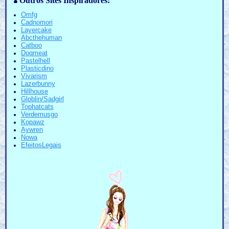
🍄Outros Sites Inspiradores:
Omfg
Cadnomori
Layercake
Abcthehuman
Catboo
Doqmeat
Pastelhell
Plasticdino
Vivarism
Lazerbunny
Hillhouse
Globlin/Sadgirl
Tophatcats
Verdemusgo
Kopawz
Aywren
Nowa
EfeitosLegais