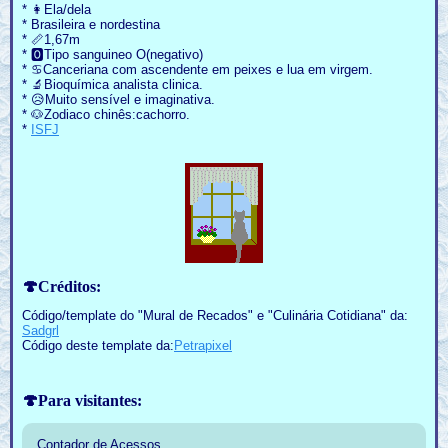
* 👩Ela/dela
* Brasileira e nordestina
* 📏1,67m
* 🅾Tipo sanguineo O(negativo)
* ♋Canceriana com ascendente em peixes e lua em virgem.
* 🔬Bioquímica analista clinica.
* 😥Muito sensível e imaginativa.
* 🐶Zodiaco chinês:cachorro.
*
ISFJ
🍄Créditos:
Código/template do "Mural de Recados" e "Culinária Cotidiana" da:
Sadgrl
Código deste template da:
Petrapixel
🍄Para visitantes:
Contador de Acessos